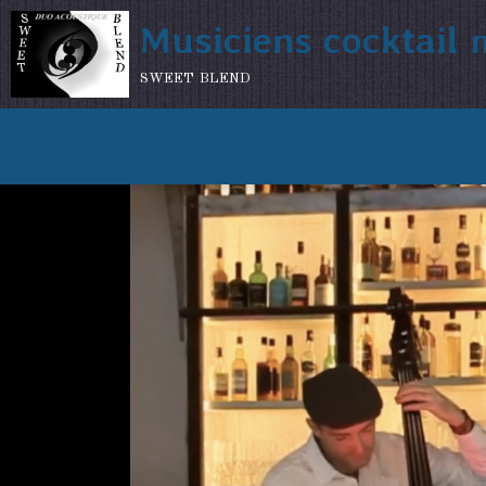
Musiciens cocktail
sweet blend