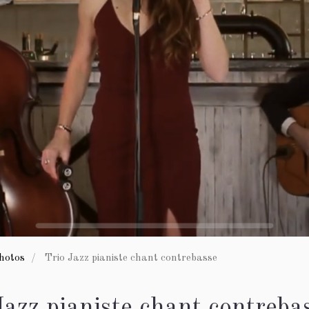
hotos
Trio Jazz pianiste chant contrebasse
Jazz pianiste chant contreba