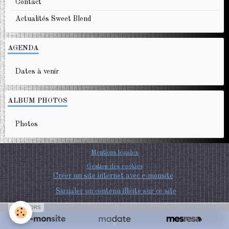
Contact
Actualités Sweet Blend
AGENDA
Dates à venir
ALBUM PHOTOS
Photos
Mentions légales
Gestion des cookies
Créer un site internet avec e-monsite
Signaler un contenu illicite sur ce site
SPONSORS