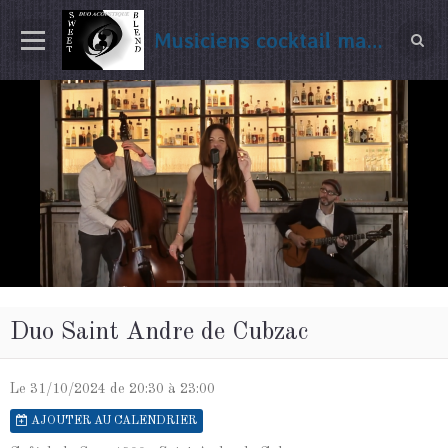
Musiciens cocktail mariage Gironde
Duo Saint Andre de Cubzac
Le 31/10/2024
de 20:30
à 23:00
AJOUTER AU CALENDRIER