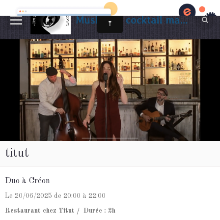
Musiciens cocktail mariage Gironde
titut
Duo à Créon
Le 20/06/2025
de 20:00
à 22:00
Restaurant chez Titut
Durée : 2h