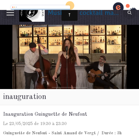
Musiciens cocktail mariage Gironde
inauguration
Inauguration Guinguette de Neufont
Le 23/05/2025
de 19:30
à 23:30
Guinguette de Neufont - Saint Amand de Vergt
Durée : 3h