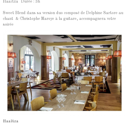
Haaïtza
Durée : 3h
Sweet Blend dans sa version duo composé de Delphine Sartore au
chant & Christophe Maroye à la guitare, accompagnera votre
soirée
Haaïtza