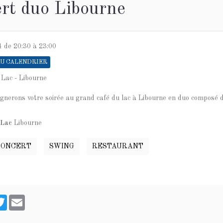
rt duo Libourne
4
de 20:30
à 23:00
U CALENDRIER
 Lac - Libourne
nerons votre soirée au grand café du lac à Libourne en duo compo
 Lac
Libourne
CONCERT
SWING
RESTAURANT
cebook
Twitter
Email