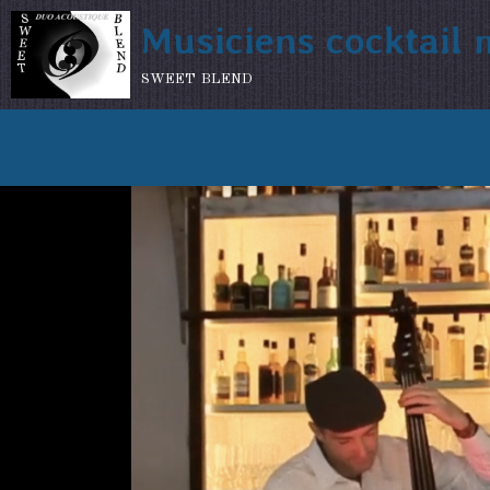
Musiciens cocktail
sweet blend