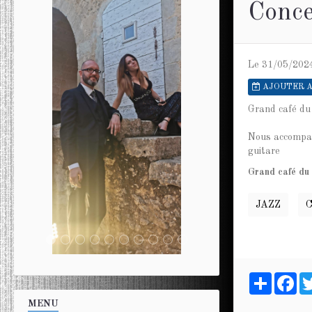
Conce
Le 31/05/202
AJOUTER A
Grand café du
Nous accompag
guitare
Grand café du
JAZZ
Partager
Fa
MENU